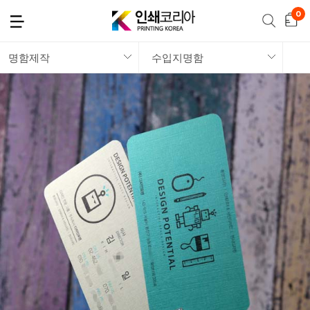
명함제작
수입지명함