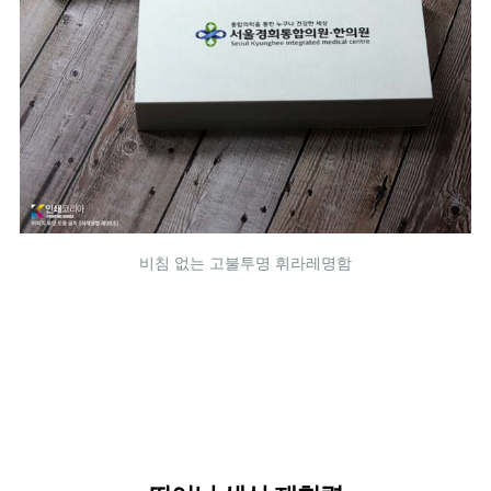
비침 없는 고불투명 휘라레명함