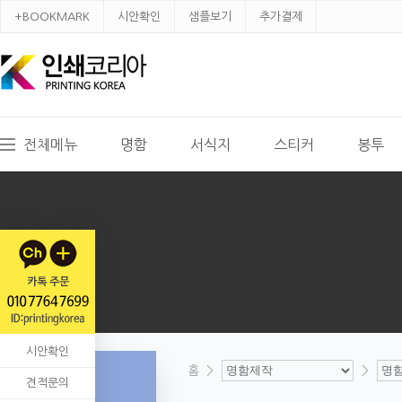
+BOOKMARK
시안확인
샘플보기
추가결제
전체메뉴
명함
서식지
스티커
봉투
시안확인
홈
>
>
견적문의