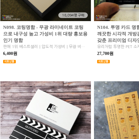
18,094명 구매
N098. 코팅명함 - 무광 라미네이트 코팅
N104. 투명 카드 명
으로 내구성 높고 가성비 1위 대량 홍보용
깨끗한 시각적 개방
인기 명함
갖춘 프리미엄 디자
판매 1위 베스트셀러｜압도적 가성비｜무광 비닐막 내구성 및 방수성｜대량 홍보 최적화｜코팅명함｜무광코팅명함｜일반명함｜막명함｜인기명함
6,400원
27,700원