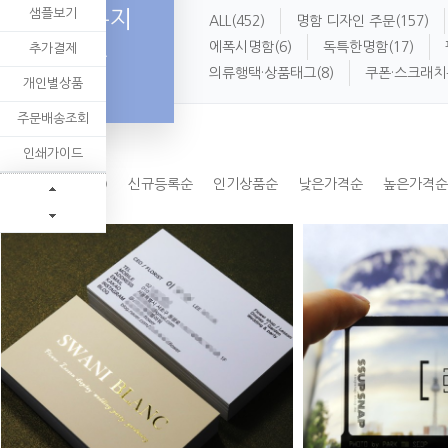
샘플보기
명함용지
ALL
(452)
명함 디자인 주문
(157)
추천
에폭시명함
(6)
독특한명함
(17)
추가결제
의류행택·상품태그
(8)
쿠폰·스크래치
개인별상품
주문배송조회
인쇄가이드
명함용지 추천(12)
신규등록순
인기상품순
낮은가격순
높은가격순