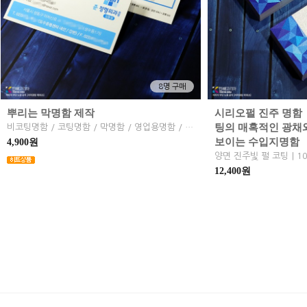
8명 구매
뿌리는 막명함 제작
시리오펄 진주 명함
팅의 매혹적인 광채
비코팅명함 / 코팅명함 / 막명함 / 영업용명함 / 저렴한명함 / 뿌리는명함
보이는 수입지명함
4,900원
12,400원