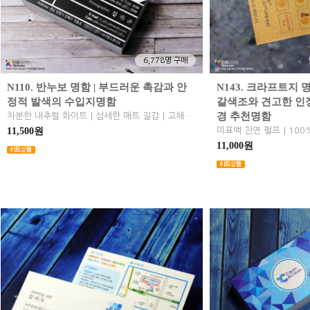
6,778명 구매
N110. 반누보 명함 | 부드러운 촉감과 안
N143. 크라프트지
정적 발색의 수입지명함
갈색조와 견고한 인
경 추천명함
차분한 내추럴 화이트｜섬세한 매트 질감｜고해상도 인쇄 구현｜번짐 없는 선명도｜브랜드 신뢰를 완성하는 고급 명함
11,500원
11,000원