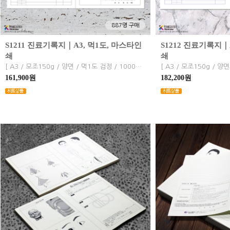
887명 구매
S1211 진료기록지｜A3, 먹1도, 마스타인
S1212 진료기록지｜
쇄
쇄
[ A3 / 모조150g / 양면 / 먹1도 검정 / 1000장 ] 2단 진료차트, 병원, 의원, 한의원. 치과, 성형외과, 피부과, 정형외과 등
161,900원
182,200원