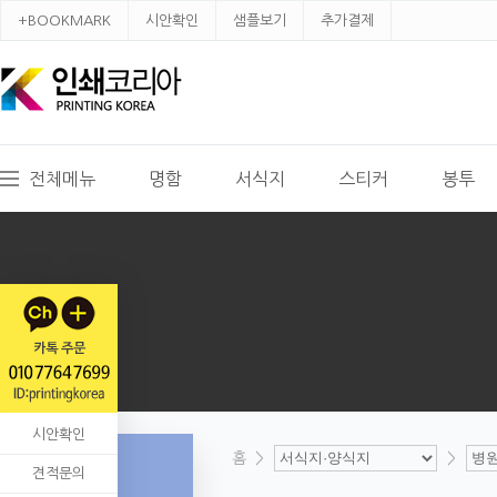
+BOOKMARK
시안확인
샘플보기
추가결제
전체메뉴
명함
서식지
스티커
봉투
시안확인
홈
>
>
견적문의