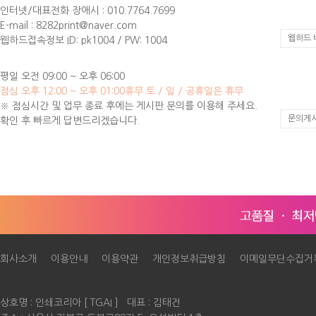
인터넷/대표전화 장애시 : 010.7764.7699
E-mail : 8282print@naver.com
웹하드 
웹하드접속정보 ID: pk1004 / PW: 1004
평일 오전 09:00 ~ 오후 06:00
점심 오후 12:00 ~ 오후 01:00
휴무 토 / 일 / 공휴일은 휴무
※ 점심시간 및 업무 종료 후에는 게시판 문의를 이용해 주세요.
문의게
확인 후 빠르게 답변드리겠습니다.
회사소개
이용안내
이용약관
개인정보취급방침
이메일무단수집거
상호명 : 인쇄코리아 [ TGAI ] 대표 : 김태건