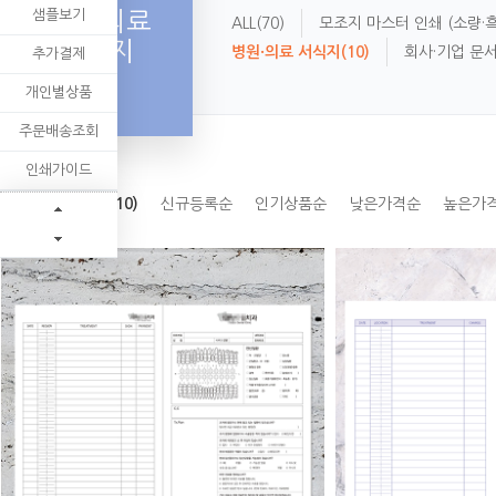
샘플보기
병원·의료
ALL
(70)
모조지 마스터 인쇄 (소량·
서식지
병원·의료 서식지
(10)
회사·기업 문
추가결제
개인별상품
주문배송조회
인쇄가이드
병원·의료 서식지(10)
신규등록순
인기상품순
낮은가격순
높은가