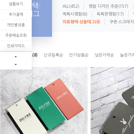
샘플보기
의류행택·
ALL
(452)
명함 디자인 주문
(157)
상품태그
에폭시명함
(6)
독특한명함
(17)
추가결제
의류행택·상품태그
(8)
쿠폰·스크래치
개인별상품
주문배송조회
인쇄가이드
의류행택·상품태그(8)
신규등록순
인기상품순
낮은가격순
높은가