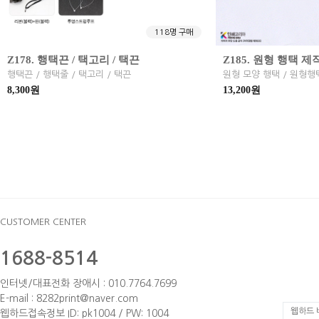
118명 구매
Z178. 행택끈 / 택고리 / 택끈
Z185. 원형 행택 제
행택끈 / 행택줄 / 택고리 / 택끈
8,300원
13,200원
CUSTOMER CENTER
1688-8514
인터넷/대표전화 장애시 : 010.7764.7699
E-mail : 8282print@naver.com
웹하드 
웹하드접속정보 ID: pk1004 / PW: 1004