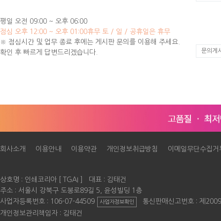
평일 오전 09:00 ~ 오후 06:00
점심 오후 12:00 ~ 오후 01:00
휴무 토 / 일 / 공휴일은 휴무
※ 점심시간 및 업무 종료 후에는 게시판 문의를 이용해 주세요.
문의게
확인 후 빠르게 답변드리겠습니다.
회사소개
이용안내
이용약관
개인정보취급방침
이메일무단수집거
상호명 : 인쇄코리아 [ TGAI ] 대표 : 김태건
주소 : 서울시 강북구 도봉로89길 5, 윤성빌딩 1층
사업자등록번호 : 106-07-44509
통신판매신고번호 : 제200
사업자정보확인
개인정보관리책임자 :
김태건