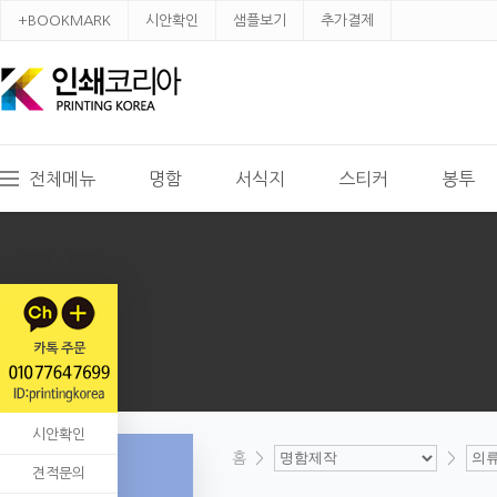
+BOOKMARK
시안확인
샘플보기
추가결제
전체메뉴
명함
서식지
스티커
봉투
시안확인
홈
>
>
견적문의