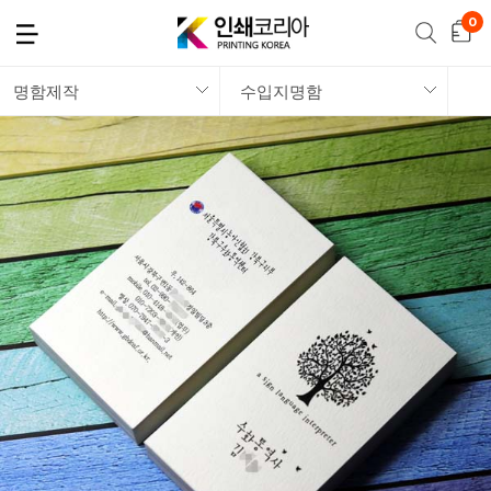
명함제작
수입지명함