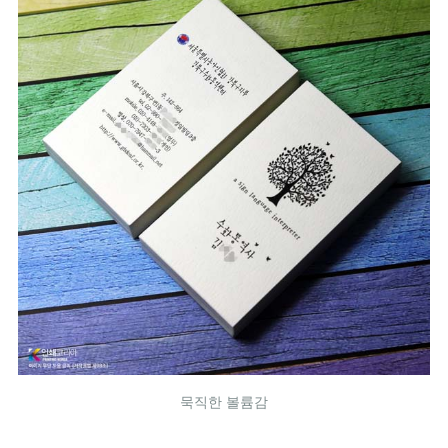
묵직한 볼륨감