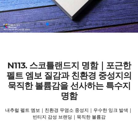
N113. 스코틀랜드지 명함｜포근한
펠트 엠보 질감과 친환경 중성지의
묵직한 볼륨감을 선사하는 특수지
명함
내추럴 펠트 엠보｜친환경 무염소 중성지｜우수한 잉크 발색｜
빈티지 감성 브랜딩｜묵직한 볼륨감